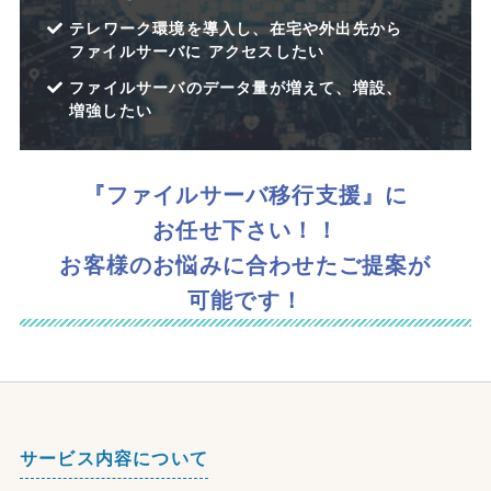
テレワーク環境を​導入し、​在宅や​外出先から​
ファイルサーバに​ アクセスしたい
ファイルサーバの​データ量が​増えて、​増設、​
増強したい
『ファイルサーバ移行支援』に​
お任せ下さい！！
お客様の​お悩みに​合わせた​ご提案が​
可能です！
サービス内容について