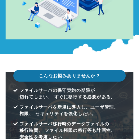
こんなお悩みありませんか？
ファイルサーバの​保守契約の​期限が​
切れてしまい、​ すぐに​移行する​必要が​ある。
ファイルサーバを​新規に​導入し、​ユーザ管理、​
権限、​ セキュリティを​強化したい。
ファイルサーバ移行時の​データファイルの​
移行時間、​ ファイル権限の​移行等も​計画性、​
安全性を​考慮したい