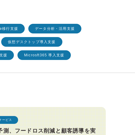
line移行支援
データ分析・活用支援
仮想デスクトップ導入支援
入支援
Microsft365 導入支援
サービス
を予測、フードロス削減と顧客誘導を実