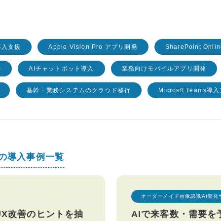
導入支援
Apple Vision Pro アプリ開発
SharePoint On
ル
AIチャットボット導入
業務向けモバイルアプリ開発
基幹・業務システムのクラウド移行
Microsft Teams導
スの導入事例一覧
オーダーメイド画像認識AI開発
UX改善のヒントを抽
AIで来客数・需要