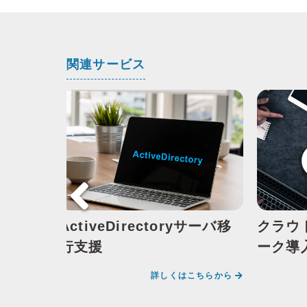
関連サービス
ルティ
ActiveDirectoryサーバ移
クラウ
行支援
ーク導
ちらから
詳しくはこちらから