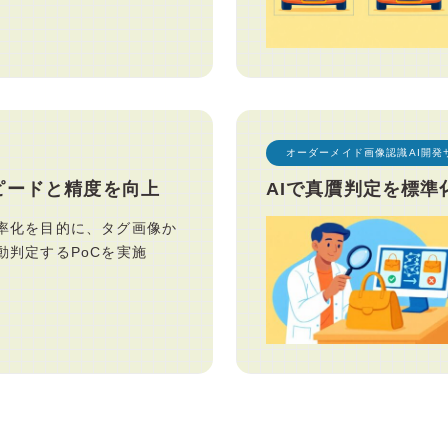
オーダーメイド画像認識AI開発
ピードと精度を向上
AIで真贋判定を標準
率化を目的に、タグ画像か
動判定するPoCを実施