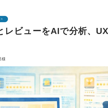
ビス
とレビューをAIで分析、U
業様