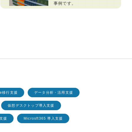
事例です。
line移行支援
データ分析・活用支援
仮想デスクトップ導入支援
入支援
Microsft365 導入支援