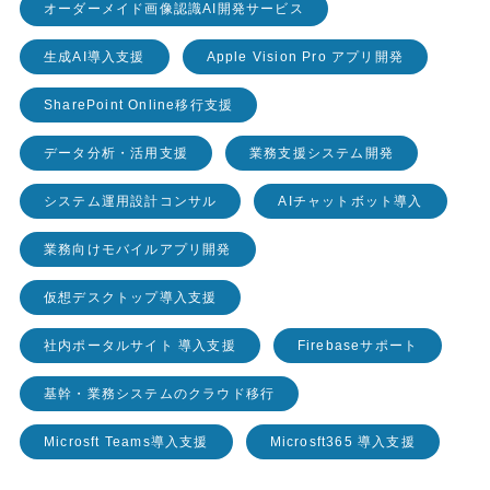
オーダーメイド画像認識AI開発サービス
生成AI導入支援
Apple Vision Pro アプリ開発
SharePoint Online移行支援
データ分析・活用支援
業務支援システム開発
システム運用設計コンサル
AIチャットボット導入
業務向けモバイルアプリ開発
仮想デスクトップ導入支援
社内ポータルサイト 導入支援
Firebaseサポート
基幹・業務システムのクラウド移行
Microsft Teams導入支援
Microsft365 導入支援