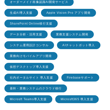
オーダーメイド画像認識AI開発サービス
生成AI導入支援
Apple Vision Pro アプリ開発
SharePoint Online移行支援
データ分析・活用支援
業務支援システム開発
システム運用設計コンサル
AIチャットボット導入
業務向けモバイルアプリ開発
仮想デスクトップ導入支援
社内ポータルサイト 導入支援
Firebaseサポート
基幹・業務システムのクラウド移行
Microsft Teams導入支援
Microsft365 導入支援