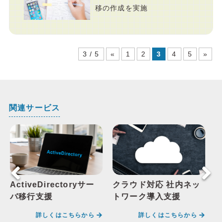
移の作成を実施
3 / 5
«
1
2
3
4
5
»
関連サービス
クラウド対応 社内ネッ
クラウド構成診断サー
トワーク導入支援
ビス
詳しくはこちらから
詳しくはこちらから