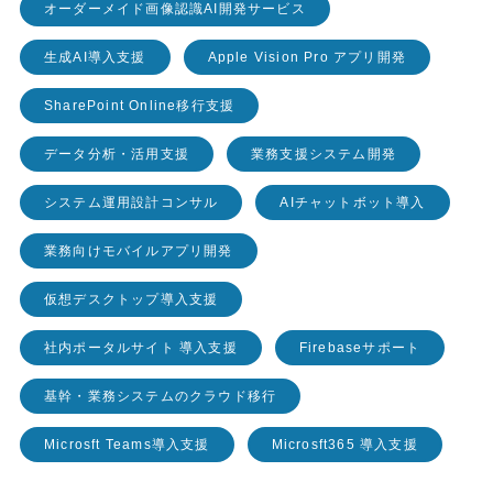
オーダーメイド画像認識AI開発サービス
生成AI導入支援
Apple Vision Pro アプリ開発
SharePoint Online移行支援
データ分析・活用支援
業務支援システム開発
システム運用設計コンサル
AIチャットボット導入
業務向けモバイルアプリ開発
仮想デスクトップ導入支援
社内ポータルサイト 導入支援
Firebaseサポート
基幹・業務システムのクラウド移行
Microsft Teams導入支援
Microsft365 導入支援